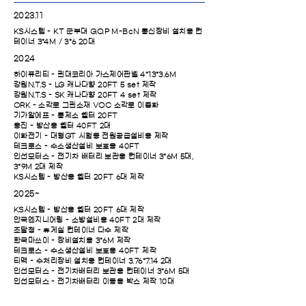
2023.11
KS시스템 - KT 군부대 G.O.P M-BcN 통신장비 설치용 컨
테이너 3*4M / 3*6 20대
2024
하이퓨리티 - 린대코리아
가스제어판넬 4*13*3.6M
강원N.T.S
- LG 캐나다향 20FT 5 set 제작
강원N.T.S
- SK 캐나다향 20FT 4 set 제작
ORK - 소각로 그린소재 VOC 소각로 이중화
기가알에프 - 통제소 쉘터 20FT
용진 - 방산용 쉘터 40FT 2대
이화전기 - 대형GT 시험동 전원공급설비용 제작
테크로스 - 수소생산설비 보호용 40FT
인선모터스 - 전기차 배터리 보관용 컨테이너 3*6M 5대,
3*9M 2대 제작
KS시스템 - 방산용 쉘터 20FT 6대 제작
2025~
KS시스템 - 방산용 쉘터 20FT 6대 제작
안국엔지니어링 - 소방설비용 40FT 2대 제작
조달청 - 휴게실 컨테이너 다수 제작
한국마쓰이 - 장비설치용 3*6M 제작
테크로스 - 수소생산설비 보호용 40FT 제작
티맥 - 수처리장비 설치용 컨테이너 3.76*7.14 2대
인선모터스 - 전기차배터리 보관용 컨테이너 3*6M 5대
​인선모터스 - 전기차배터리 이동용 박스 제작 10대